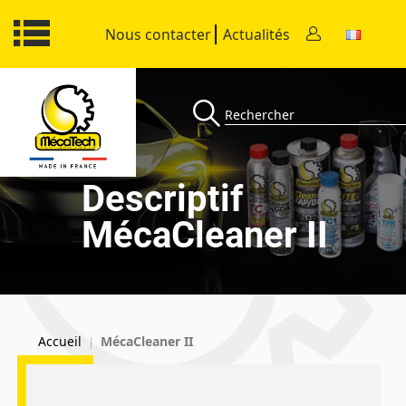
Nous contacter
Actualités
Descriptif
MécaCleaner II
Accueil
MécaCleaner II
|