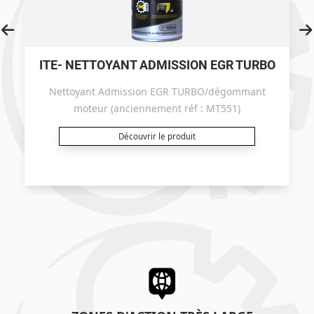
ITE- NETTOYANT ADMISSION EGR TURBO
Nettoyant Admission EGR TURBO/dégommant
moteur (anciennement réf : MT551)
Découvrir le produit