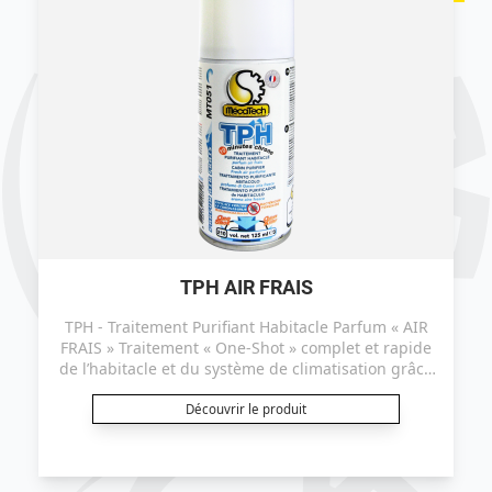
TPH AIR FRAIS
TPH - Traitement Purifiant Habitacle Parfum « AIR
FRAIS » Traitement « One-Shot » complet et rapide
de l’habitacle et du système de climatisation grâce
à la micro-diffusion des principes actifs. Ce produit
est certifié efficace sur le coronavirus ("TGEV" selon
Découvrir le produit
le protocole EN14476+A2).