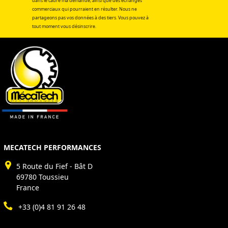
dans le cadre ma demande, ainsi que des échanges
commerciaux qui pourraient en résulter. Nous ne
partageons pas vos données à des tiers. Vous pouvez à
tout moment vous désinscrire.
MECATECH PERFORMANCES
5 Route du Fief - Bât D
69780 Toussieu
France
+33 (0)4 81 91 26 48