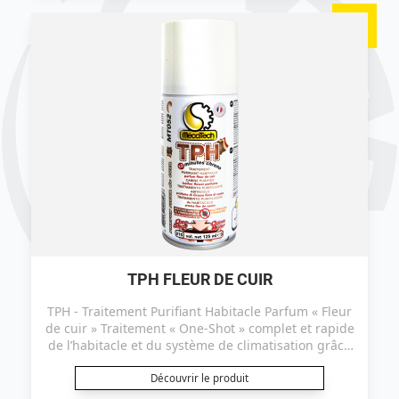
TPH FLEUR DE CUIR
TPH - Traitement Purifiant Habitacle Parfum « Fleur
de cuir » Traitement « One-Shot » complet et rapide
de l’habitacle et du système de climatisation grâce
à la micro-diffusion des principes actifs. Ce produit
est certifié efficace sur le coronavirus ("TGEV" selon
Découvrir le produit
le protocole EN14476+A2).