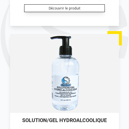
est certifié efficace sur le coronavirus ("TGEV" selon
le protocole EN14476+A2).
Découvrir le produit
SOLUTION/GEL HYDROALCOOLIQUE