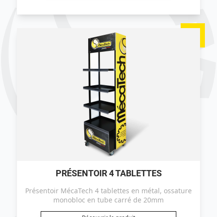
PRÉSENTOIR 4 TABLETTES
Présentoir MécaTech 4 tablettes en métal, ossature
monobloc en tube carré de 20mm