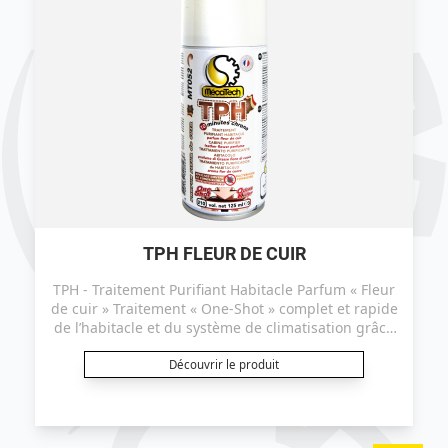
TPH FLEUR DE CUIR
TPH - Traitement Purifiant Habitacle Parfum « Fleur
de cuir » Traitement « One-Shot » complet et rapide
de l’habitacle et du système de climatisation grâce
à la micro-diffusion des principes actifs. Ce produit
est certifié efficace sur le coronavirus ("TGEV" selon
Découvrir le produit
le protocole EN14476+A2).