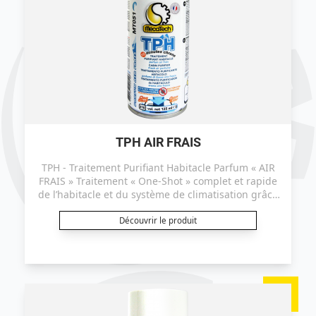
TPH AIR FRAIS
TPH - Traitement Purifiant Habitacle Parfum « AIR
FRAIS » Traitement « One-Shot » complet et rapide
de l’habitacle et du système de climatisation grâce
à la micro-diffusion des principes actifs. Ce produit
est certifié efficace sur le coronavirus ("TGEV" selon
Découvrir le produit
le protocole EN14476+A2).