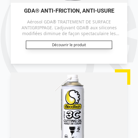
GDA® ANTI-FRICTION, ANTI-USURE
Aérosol GDA® TRAITEMENT DE SURFACE
ANTIGRIPPAGE. L'adjuvant GDA® aux silicones
modifiées diminue de façon spectaculaire les
coefficients de frottement par transformation
moléculaire de l'état de surface des métaux
Découvrir le produit
(épilamage silicones).