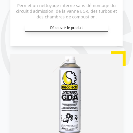
Permet un nettoyage interne sans démontage du
circuit d'admission, de la vanne EGR, des turbos et
des chambres de combustion.
Découvrir le produit