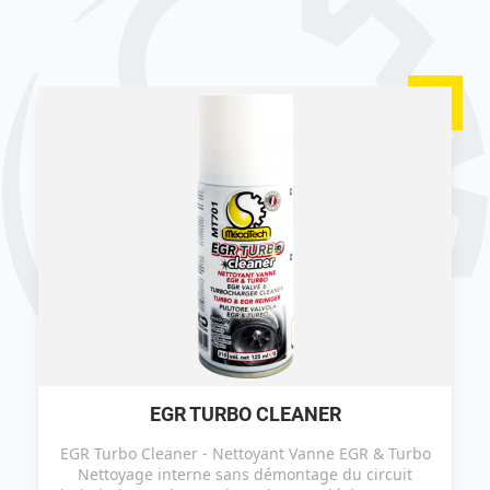
EGR TURBO CLEANER
EGR Turbo Cleaner - Nettoyant Vanne EGR & Turbo
Nettoyage interne sans démontage du circuit