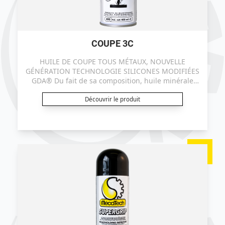
COUPE 3C
HUILE DE COUPE TOUS MÉTAUX, NOUVELLE
GÉNÉRATION TECHNOLOGIE SILICONES MODIFIÉES
GDA® Du fait de sa composition, huile minérale
renforcée aux silicones modifiées GDA®® l’huile
COUPE 3 C a un très fort pouvoir lubrifiant
Découvrir le produit
(lubrification extrême pression).