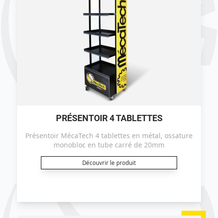
PRÉSENTOIR 4 TABLETTES
Présentoir MécaTech 4 tablettes en métal, ossature
monobloc en tube carré de 20mm
Découvrir le produit