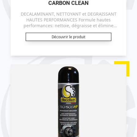
CARBON CLEAN
DECALAMINANT, NETTOYANT et DEGRAISSANT
HAUTES PERFORMANCES Formule hautes
performances: nettoie, dégraisse et élimine
rapidement les calamines, les gommes, les vernis,
les suies et résidus charbonneux sur les
Découvrir le produit
composants du système d'injection monopoint et
multipoints, des turbos (à géométrie variable ou
non).