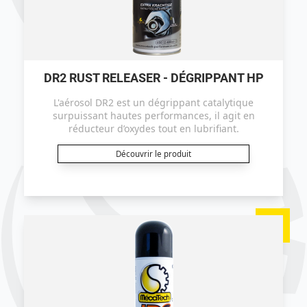
DR2 RUST RELEASER - DÉGRIPPANT HP
L'aérosol DR2 est un dégrippant catalytique
surpuissant hautes performances, il agit en
réducteur d’oxydes tout en lubrifiant.
Découvrir le produit