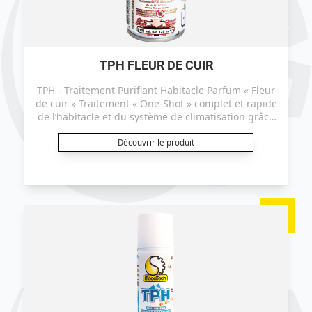
TPH FLEUR DE CUIR
TPH - Traitement Purifiant Habitacle Parfum « Fleur
de cuir » Traitement « One-Shot » complet et rapide
de l’habitacle et du système de climatisation grâce
à la micro-diffusion des principes actifs. Ce produit
est certifié efficace sur le coronavirus ("TGEV" selon
Découvrir le produit
le protocole EN14476+A2).