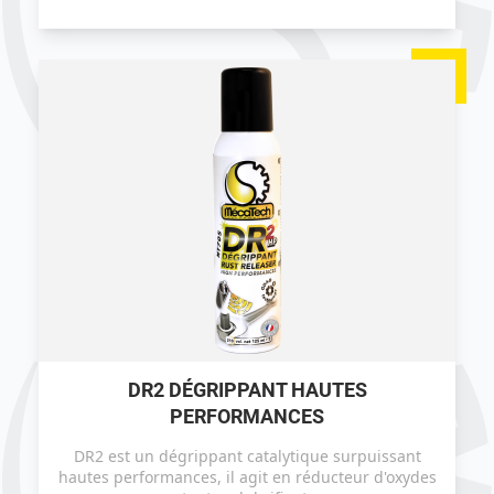
DR2 DÉGRIPPANT HAUTES
PERFORMANCES
DR2 est un dégrippant catalytique surpuissant
hautes performances, il agit en réducteur d'oxydes