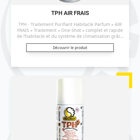
TPH AIR FRAIS
TPH - Traitement Purifiant Habitacle Parfum « AIR
FRAIS » Traitement « One-Shot » complet et rapide
de l’habitacle et du système de climatisation grâce
à la micro-diffusion des principes actifs. Ce produit
est certifié efficace sur le coronavirus ("TGEV" selon
Découvrir le produit
le protocole EN14476+A2).