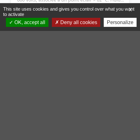
quasiment incolore, odeur agréable
This site uses cookies and gives you control over what you want
X
Découvrir le produit
to activate
OK, accept all
Deny all cookies
Personalize
UN DISTRIBUTEUR ?
PLASTIC'POLISH