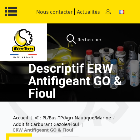
Nous contacter
Actualités
Descriptif ERW
Antifigeant GO &
Fioul
Accueil
VI : PL/Bus-TP/Agri-Nautique/Marine
|
/
Additifs Carburant Gazole/Fioul
|
ERW Antifigeant GO & Fioul