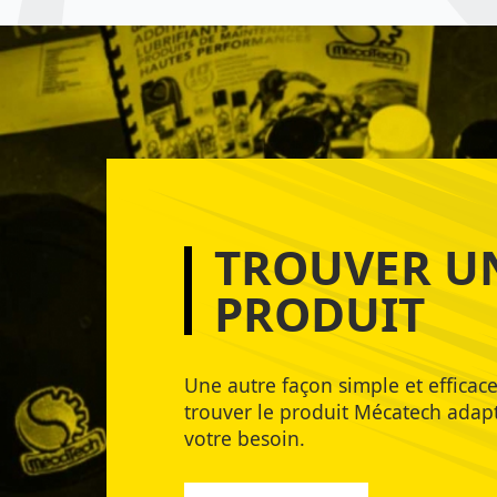
TROUVER U
PRODUIT
Une autre façon simple et efficac
trouver le produit Mécatech adap
votre besoin.