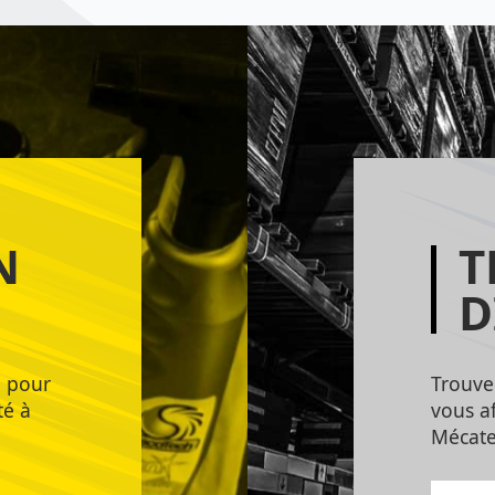
N
T
D
e pour
Trouve
té à
vous af
Mécate