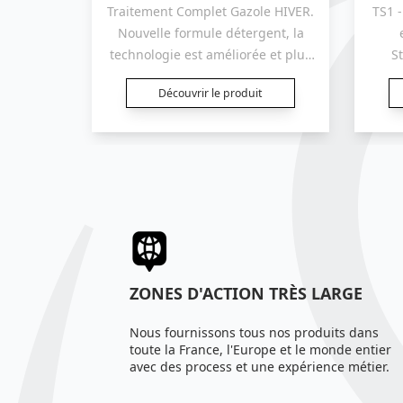
Traitement Complet Gazole HIVER.
TS1 -
 Additif
Nouvelle formule détergent, la
uvelle
technologie est améliorée et plus
St
iorée,
performante notamment avec les
Dét
eur de
Découvrir le produit
gazoles à forte teneur en biodiesel
Nou
hermique
(B30/ B100...). Détergent /
techn
Lubrifiant / Pro-cétane / Catalyseur
perf
de combustion / Antifigeant /
gazol
Antisédimentation / Antioxydant /
(B30/
Anticorrosion / Désémulsionnant /
de l’
Anti-mousse / Bactériostatique
Rou
ZONES D'ACTION TRÈS LARGE
Nous fournissons tous nos produits dans
toute la France, l'Europe et le monde entier
avec des process et une expérience métier.