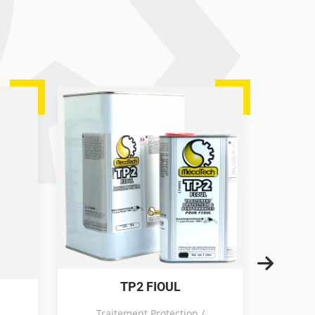
TP2 FIOUL
TC1H
Traitement Protection /