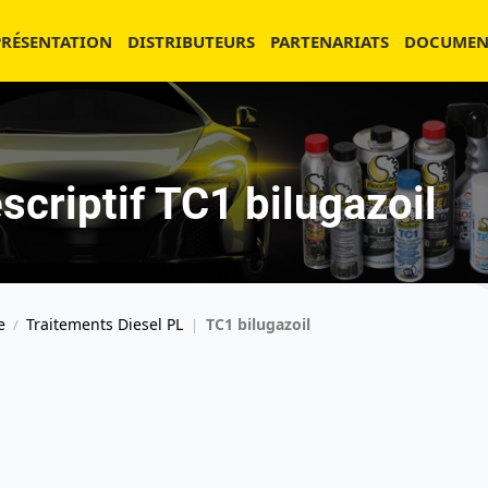
PRÉSENTATION
DISTRIBUTEURS
PARTENARIATS
DOCUMEN
scriptif TC1 bilugazoil
e
Traitements Diesel PL
TC1 bilugazoil
/
|