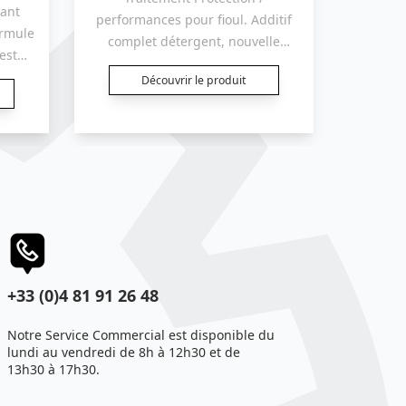
sant
Traitemen
performances pour fioul. Additif
ormule
Nouvel
complet détergent, nouvelle
est
technol
formule détergent améliorée,
ante
perform
Découvrir le produit
stabilisant et catalyseur de
es à
gazoles 
combustion pour Fioul thermique
B30/
(B30
(FOD).
geant /
Lubrifian
n /
de co
nt /
Antisédi
Anticorr
 GNR
Anti-m
ole et
+33 (0)4 81 91 26 48
Notre Service Commercial est disponible du
lundi au vendredi de 8h à 12h30 et de
13h30 à 17h30.