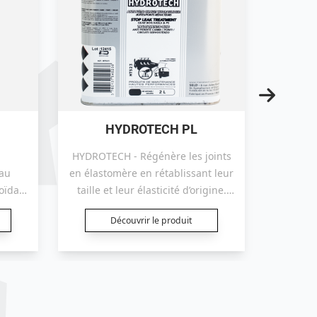
HYDROTECH PL
HYDROTECH - Régénère les joints
Trai
 au
en élastomère en rétablissant leur
techno
oïdal.
taille et leur élasticité d’origine.
frict
des
Elimine les fuites d’huile internes
Nano
Découvrir le produit
 film
et externes
dernièr
 les
de 
.
par