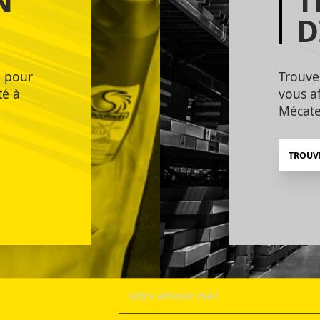
N
T
D
e pour
Trouve
té à
vous af
Mécate
TROUV