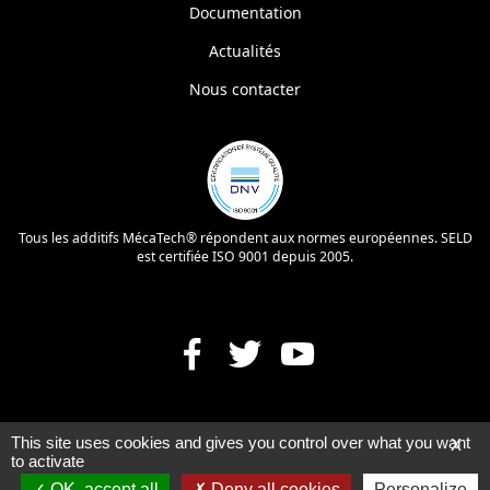
Documentation
Actualités
Nous contacter
Tous les additifs MécaTech® répondent aux normes européennes. SELD
est certifiée ISO 9001 depuis 2005.
This site uses cookies and gives you control over what you want
X
© MécaTech Performances 2026
-
to activate
Mentions légales
Politique de confidentialité
-
OK, accept all
Deny all cookies
Personalize