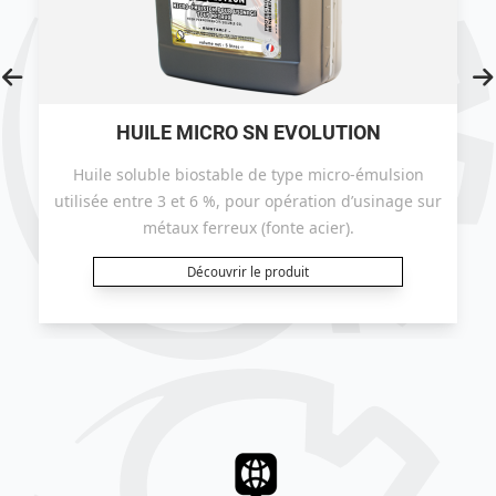
HUILE MICRO SN EVOLUTION
Huile soluble biostable de type micro-émulsion
utilisée entre 3 et 6 %, pour opération d’usinage sur
métaux ferreux (fonte acier).
Découvrir le produit