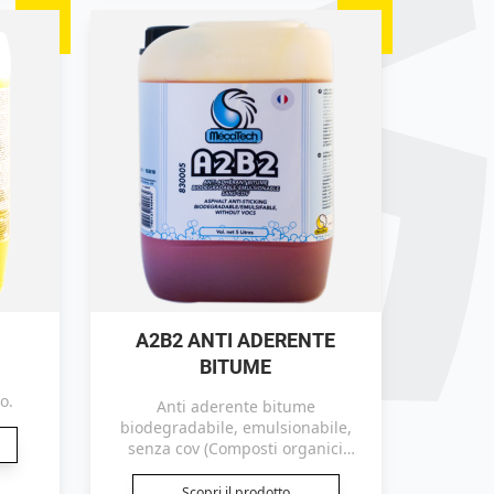
A2B2 ANTI ADERENTE
BITUME
o.
Anti aderente bitume
biodegradabile, emulsionabile,
senza cov (Composti organici
volatili).
Scopri il prodotto