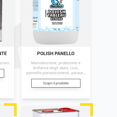
NTE
POLISH PANELLO
azioni.
Manutenzione, protezione e
brillanza degli skaïs, cuoi,
pannello portastrumenti, paraurti
ed altri supporti plastici.
Scopri il prodotto