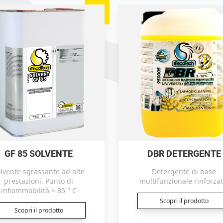
GF 85 SOLVENTE
DBR DETERGENTE
lvente sgrassante ad alte
Detergente di base
prestazioni. Punto di
multifunzionale rinforzat
infiammabilità > 85 ° C
Scopri il prodotto
Scopri il prodotto