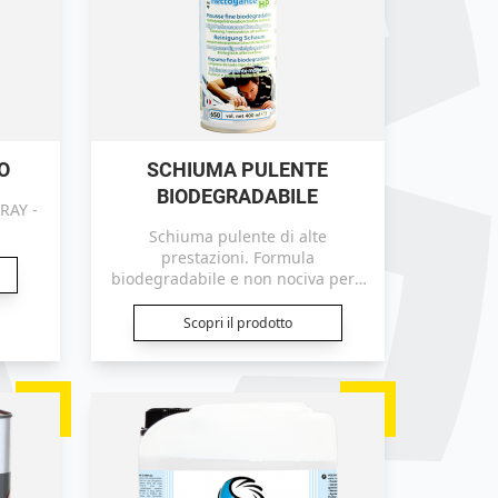
O
SCHIUMA PULENTE
BIODEGRADABILE
RAY -
Schiuma pulente di alte
prestazioni. Formula
biodegradabile e non nociva per i
terpeni arancioni.
Scopri il prodotto