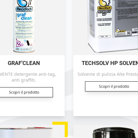
GRAF'CLEAN
TECHSOLV HP SOLVE
NTE detergente anti-tag,
Solvente di pulizia Alte Prest
anti graffiti.
Scopri il prodotto
Scopri il prodotto