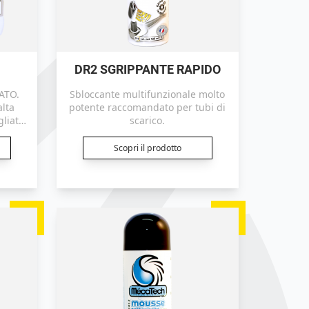
DR2 SGRIPPANTE RAPIDO
ATO.
Sbloccante multifunzionale molto
alta
potente raccomandato per tubi di
gliato
scarico.
di.
Scopri il prodotto