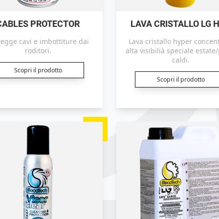
CABLES PROTECTOR
LAVA CRISTALLO LG 
tegge cavi e imbottiture dai
Lava cristallo hyper concen
roditori.
alta visibilià speciale estate
caldi.
Scopri il prodotto
Scopri il prodotto