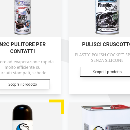
N2C PULITORE PER
PULISCI CRUSCOTT
CONTATTI
PLASTIC POLISH COCKPIT SP
SENZA SILICONE
tore ad evaporazione rapida
molto efficiente su
Scopri il prodotto
circuiti stampati, schede
lettroniche, telecomandi,
enziometri, quadri e scatole
Scopri il prodotto
lettrici, connettori, prese,
ttori, interruttori, testine di
lettura ...