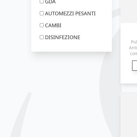
GDA
AUTOMEZZI PESANTI
CAMBI
DISINFEZIONE
Pul
Ant
com
g