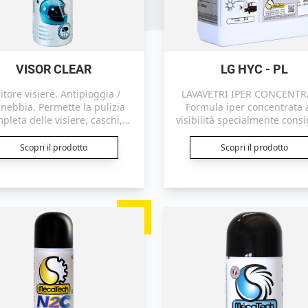
VISOR CLEAR
LG HYC - PL
itore visiere. Antipioggia /
LAVAVETRI IPER CONCENTR
inebbia. Permette la pulizia
Formula iper concentrata 
pleta delle visiere, caschi,
visibilità specialmente consi
ruppi ottici, parabrezza e
per l’estate ed i paesi cal
cupolino.
Scopri il prodotto
Scopri il prodotto