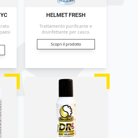
HYC
HELMET FRESH
trato
Trattamento purificante e
/paesi
disinfettante per casco.
Scopri il prodotto