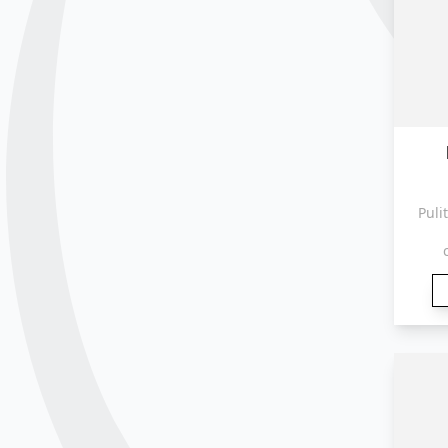
Puli
e
pot
e
conta