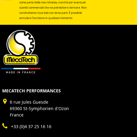
come parte della mia richiesta, nonché per eventuali
scambi commerciali che ne potrebbero derivare. Non
condividiamo i tuoi dati con terze parti. È possibile
annulare l'iscrizione in qualsiasi momento.
MECATECH PERFORMANCES
6 rue Jules Guesde
69360 St-Symphorien d'Ozon
France
+33 (0)4 37 25 16 16