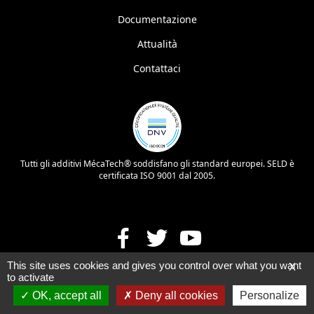
Documentazione
Attualità
Contattaci
Tutti gli additivi MécaTech® soddisfano gli standard europei. SELD è
certificata ISO 9001 dal 2005.
This site uses cookies and gives you control over what you want
X
to activate
OK, accept all
Deny all cookies
Personalize
UN DISTRIBUTORE ?
© MécaTech Performances 2026
-
-
Réalisé par