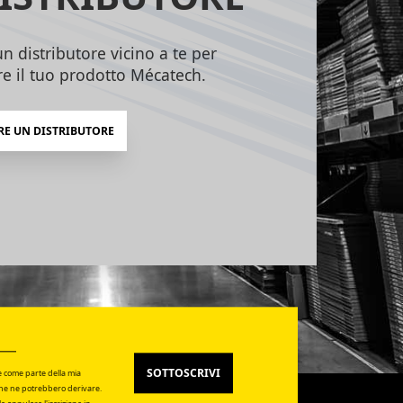
n distributore vicino a te per
re il tuo prodotto Mécatech.
RE UN DISTRIBUTORE
SOTTOSCRIVI
te come parte della mia
che ne potrebbero derivare.